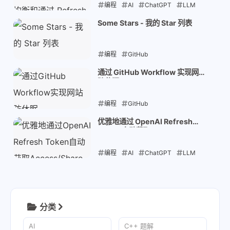
编程
AI
ChatGPT
LLM
API
Some Stars - 我的 Star 列表
2024-06-22
编程
GitHub
2024-06-18
通过 GitHub Workflow 实现网站
防休眠
编程
GitHub
2024-06-16
优雅地通过 OpenAI Refresh
Token 自动获取 Access/Share
Token
编程
AI
ChatGPT
LLM
2024-06-04
分类
AI
C++ 题解