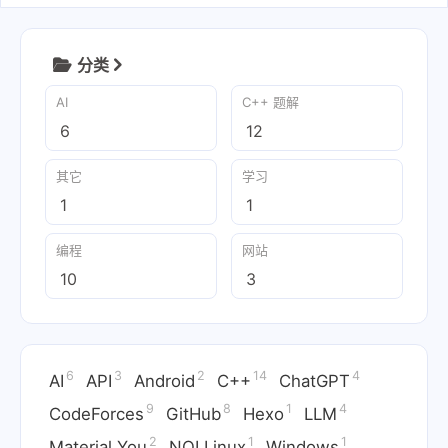
2023-01-08
分类
AI
C++ 题解
6
12
其它
学习
1
1
编程
网站
10
3
6
3
2
14
4
AI
API
Android
C++
ChatGPT
9
8
1
4
CodeForces
GitHub
Hexo
LLM
2
1
1
Material You
NOI Linux
Windows