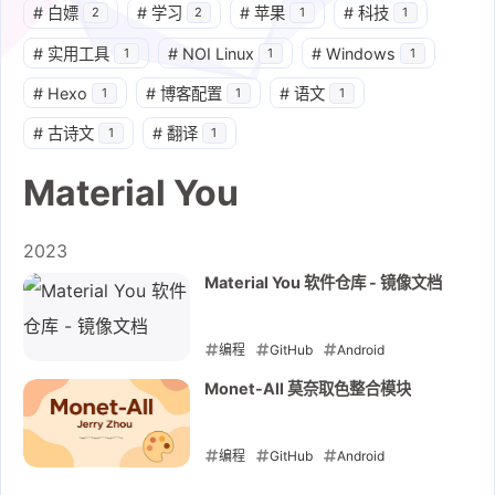
#
白嫖
#
学习
#
苹果
#
科技
2
2
1
1
#
实用工具
#
NOI Linux
#
Windows
1
1
1
#
Hexo
#
博客配置
#
语文
1
1
1
#
古诗文
#
翻译
1
1
Material You
2023
Material You 软件仓库 - 镜像文档
编程
GitHub
Android
Material You
Monet-All 莫奈取色整合模块
2023-06-03
编程
GitHub
Android
Material You