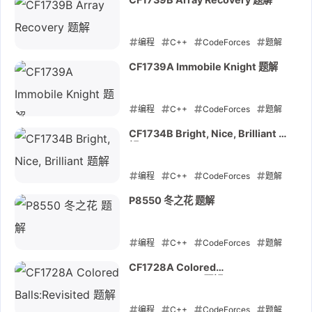
2022-10-29
CF1739B Array Recovery 题解
编程
C++
CodeForces
题解
2022-10-28
CF1739A Immobile Knight 题解
编程
C++
CodeForces
题解
2022-10-28
CF1734B Bright, Nice, Brilliant 题
解
编程
C++
CodeForces
题解
2022-10-28
P8550 冬之花 题解
编程
C++
CodeForces
题解
2022-10-03
CF1728A Colored
Balls:Revisited 题解