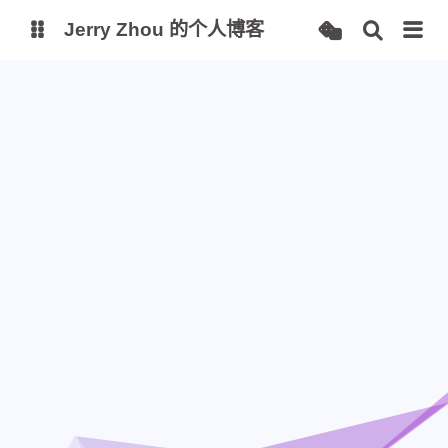
Jerry Zhou 的个人博客
个人主页
站点监控
Alist 云盘
项目
AI 镜像站