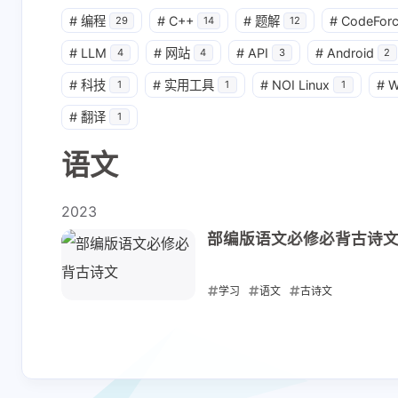
shift P
关于本站
#
编程
#
C++
#
题解
#
CodeFor
29
14
12
shift I
原版 / 本站右键菜单
#
LLM
#
网站
#
API
#
Android
4
4
3
2
#
科技
#
实用工具
#
NOI Linux
#
W
1
1
1
#
翻译
1
语文
2023
部编版语文必修必背古诗
学习
语文
古诗文
2023-07-31