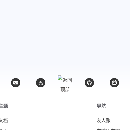
主题
导航
文档
友人账