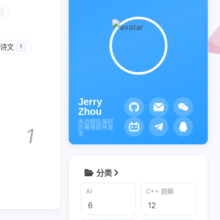
诗文
1
Jerry
Zhou
永远相信美好
的事情即将发
1
生
分类
AI
C++ 题解
6
12