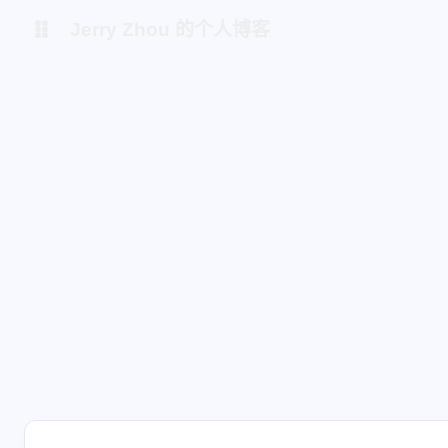
Jerry Zhou 的个人博客
个人主页
站点监控
shift K
关闭快捷键功能
Alist 云盘
shift A
打开 / 关闭中控台
项目
AI 镜像站
shift M
播放 / 暂停音乐
shift D
深色 / 浅色显示模式
shift S
站内搜索
shift R
随机访问
shift H
返回首页
shift F
友链鱼塘
shift L
友链页面