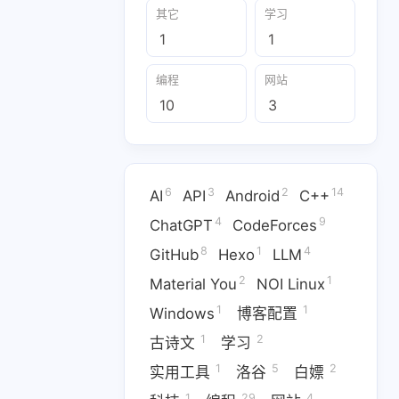
其它
学习
1
1
编程
网站
10
3
4
9
8
hatGPT
CodeForces
GitHub
1
1
1
 Linux
Windows
博客配置
6
3
2
14
AI
API
Android
C++
4
9
ChatGPT
CodeForces
2
1
29
4
白嫖
科技
编程
网站
8
1
4
GitHub
Hexo
LLM
2
1
Material You
NOI Linux
1
1
Windows
博客配置
1
2
古诗文
学习
1
5
2
实用工具
洛谷
白嫖
1
29
4