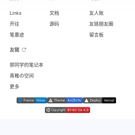
Links
文档
友人账
开往
源码
友链朋友圈
笔墨迹
留言板
友链
郭同学的笔记本
青稚の空间
更多
©2021 - 2026 By
Jerry Zhou
不受众芳知，端须月与期。
|