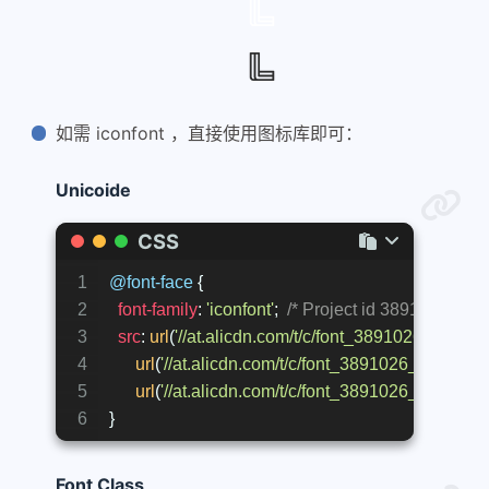
如需 iconfont ，直接使用图标库即可：
Unicoide
CSS
1
@font-face
 {
2
font-family
: 
'iconfont'
;  
/* Project id 3891026 */
3
src
: 
url
(
'//at.alicdn.com/t/c/font_3891026_wggd
4
url
(
'//at.alicdn.com/t/c/font_3891026_wggdql
5
url
(
'//at.alicdn.com/t/c/font_3891026_wggdql
6
}
Font Class